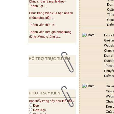
Chúc chủ nhà mạnh khỏe -
Đơn 
Thành đạt !...
Quận
Chúc trang Web của bạn nhanh
Tỉnh
chóng phát triển....
Chu
Thành viên thứ 25...
Điểm
Thành viên mới gia nhập trang
Họ và 
riêng .Mong chúng ta...
Giới tí
Websit
Chức 
Đơn vị
HỖ TRỢ TRỰC TUYẾN
Quận/
Tỉnh/t
Chuyê
Điểm s
Họ và
Giới t
ĐIỀU TRA Ý KIẾN
Websi
Bạn thấy trang này như thế nào?
Chức
Đẹp
Đơn v
Đơn điệu
Quận