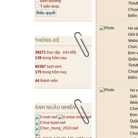
Bình thường
Tỉnh/
Ý kiến khác
Chuy
Điểm
Họ và
Giới t
THỐNG KÊ
Websi
Chức
38271
truy cập (
chi tiết
)
Đơn v
139
trong hôm nay
Quận
Tỉnh/
60387
lượt xem
Chuy
175
trong hôm nay
Điểm
44
thành viên
Họ v
Giới 
Webs
ẢNH NGẪU NHIÊN
Chứ
Đơn 
Quậ
Tỉnh
Chu