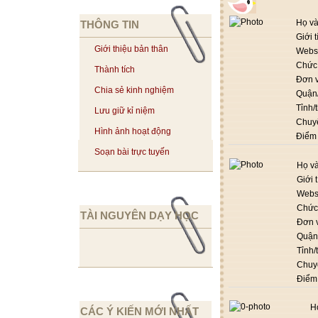
Họ và
THÔNG TIN
Giới t
Giới thiệu bản thân
Webs
Chức
Thành tích
Đơn v
Chia sẻ kinh nghiệm
Quận
Tỉnh/
Lưu giữ kỉ niệm
Chuy
Hình ảnh hoạt động
Điểm
Soạn bài trực tuyến
Họ và
Giới 
Webs
Chức
TÀI NGUYÊN DẠY HỌC
Đơn v
Quận
Tỉnh/
Chuy
Điểm
H
CÁC Ý KIẾN MỚI NHẤT