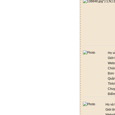
Họ v
Giới 
Webs
Chức
Đơn 
Quận
Tỉnh
Chuy
Điểm
Họ và 
Giới tí
Websi