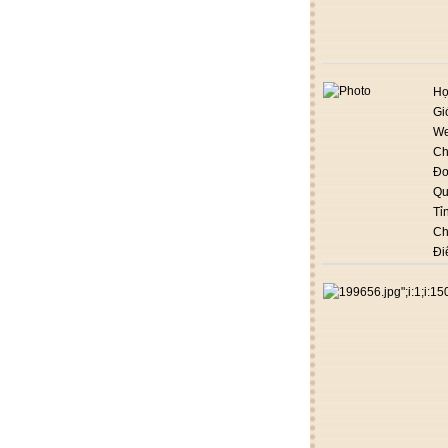
Họ
Gi
We
Ch
Đơ
Qu
Tỉ
Ch
Đi