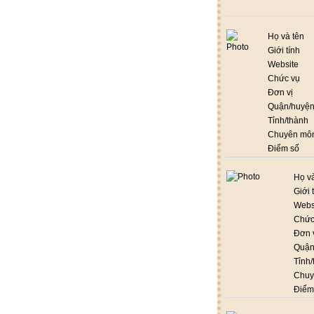
Họ và tên
Giới tính
Website
Chức vụ
Đơn vị
Quận/huyệ
Tỉnh/thành
Chuyên mô
Điểm số
Họ và
Giới 
Webs
Chức
Đơn 
Quận
Tỉnh/
Chuy
Điểm