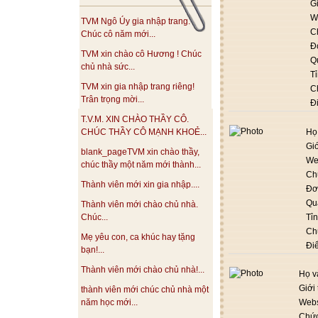
Gi
W
TVM Ngô Úy gia nhập trang.
C
Chúc cô năm mới...
Đ
TVM xin chào cô Hương ! Chúc
Q
chủ nhà sức...
T
TVM xin gia nhập trang riêng!
C
Trân trọng mời...
Đ
T.V.M. XIN CHÀO THẦY CÔ.
Họ
CHÚC THẦY CÔ MẠNH KHOẺ...
Giớ
blank_pageTVM xin chào thầy,
We
chúc thầy một năm mới thành...
Ch
Thành viên mới xin gia nhập....
Đơ
Qu
Thành viên mới chào chủ nhà.
Tỉ
Chúc...
Ch
Mẹ yêu con, ca khúc hay tặng
Đi
bạn!...
Thành viên mới chào chủ nhà!...
Họ v
Giới 
thành viên mới chúc chủ nhà một
năm học mới...
Webs
Chức