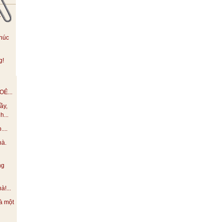
.
húc
g!
Ẻ...
ầy,
h...
...
hà.
ng
!...
à một