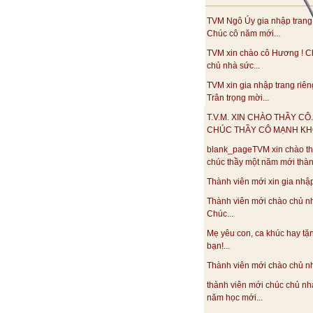
TVM Ngô Úy gia nhập trang
Chúc cô năm mới...
TVM xin chào cô Hương ! C
chủ nhà sức...
TVM xin gia nhập trang riên
Trân trọng mời...
T.V.M. XIN CHÀO THẦY CÔ.
CHÚC THẦY CÔ MẠNH KHO
blank_pageTVM xin chào th
chúc thầy một năm mới thàn
Thành viên mới xin gia nhập.
Thành viên mới chào chủ n
Chúc...
Mẹ yêu con, ca khúc hay tặ
bạn!...
Thành viên mới chào chủ nhà
thành viên mới chúc chủ nh
năm học mới...