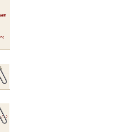
hanh
ang
N
 nào?