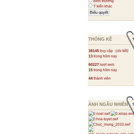
Bình thường
Ý kiến khác
THỐNG KÊ
38145
truy cập (
chi tiết
)
13
trong hôm nay
60227
lượt xem
15
trong hôm nay
44
thành viên
ẢNH NGẪU NHIÊN