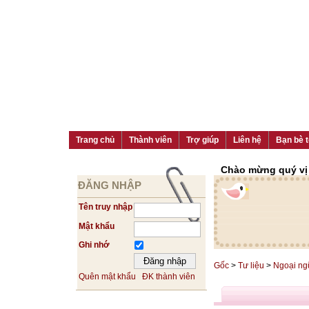
Trang chủ
Thành viên
Trợ giúp
Liên hệ
Bạn bè t
Chào mừng quý vị đ
ĐĂNG NHẬP
Tên truy nhập
Mật khẩu
Ghi nhớ
Gốc
>
Tư liệu
>
Ngoại ng
Quên mật khẩu
ĐK thành viên