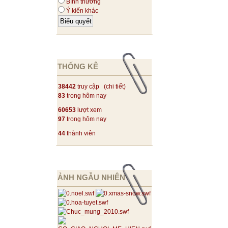
Bình thường
Ý kiến khác
THỐNG KÊ
38442
truy cập (
chi tiết
)
83
trong hôm nay
60653
lượt xem
97
trong hôm nay
44
thành viên
ẢNH NGẪU NHIÊN