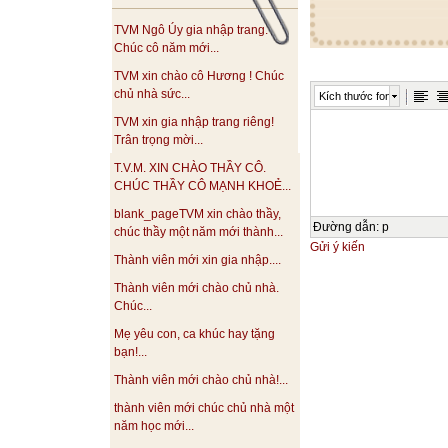
TVM Ngô Úy gia nhập trang.
Chúc cô năm mới...
TVM xin chào cô Hương ! Chúc
chủ nhà sức...
Kích thước font
TVM xin gia nhập trang riêng!
Trân trọng mời...
T.V.M. XIN CHÀO THẦY CÔ.
CHÚC THẦY CÔ MẠNH KHOẺ...
blank_pageTVM xin chào thầy,
Đường dẫn
:
p
chúc thầy một năm mới thành...
Gửi ý kiến
Thành viên mới xin gia nhập....
Thành viên mới chào chủ nhà.
Chúc...
Mẹ yêu con, ca khúc hay tặng
bạn!...
Thành viên mới chào chủ nhà!...
thành viên mới chúc chủ nhà một
năm học mới...