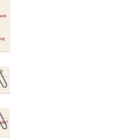
hanh
ang
N
 nào?