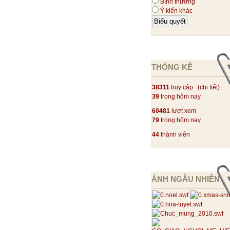
Bình thường
Ý kiến khác
THỐNG KÊ
38311
truy cập (
chi tiết
)
39
trong hôm nay
60481
lượt xem
79
trong hôm nay
44
thành viên
ẢNH NGẪU NHIÊN