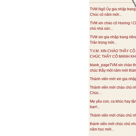
TVM Ngô Úy gia nhập trang
Chúc cô năm mới...
TVM xin chào cô Hương ! C
chủ nhà sức...
TVM xin gia nhập trang riên
Trân trọng mời...
T.V.M. XIN CHÀO THẦY CÔ.
CHÚC THẦY CÔ MẠNH KHO
blank_pageTVM xin chào th
chúc thầy một năm mới thàn
Thành viên mới xin gia nhập.
Thành viên mới chào chủ n
Chúc...
Mẹ yêu con, ca khúc hay tặ
bạn!...
Thành viên mới chào chủ nhà
thành viên mới chúc chủ nh
năm học mới...