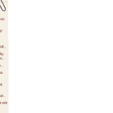
.
húc
g!
Ẻ...
ầy,
h...
...
hà.
ng
!...
à một