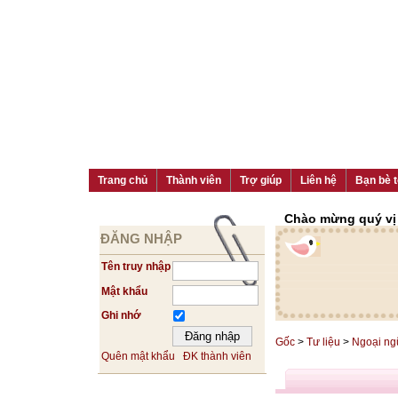
Trang chủ
Thành viên
Trợ giúp
Liên hệ
Bạn bè t
Chào mừng quý vị đ
ĐĂNG NHẬP
Tên truy nhập
Mật khẩu
Ghi nhớ
Gốc
>
Tư liệu
>
Ngoại ng
Quên mật khẩu
ĐK thành viên