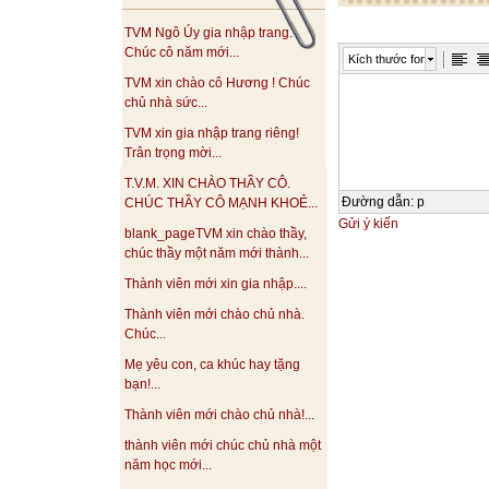
TVM Ngô Úy gia nhập trang.
Chúc cô năm mới...
Kích thước font
TVM xin chào cô Hương ! Chúc
chủ nhà sức...
TVM xin gia nhập trang riêng!
Trân trọng mời...
T.V.M. XIN CHÀO THẦY CÔ.
Đường dẫn
:
p
CHÚC THẦY CÔ MẠNH KHOẺ...
Gửi ý kiến
blank_pageTVM xin chào thầy,
chúc thầy một năm mới thành...
Thành viên mới xin gia nhập....
Thành viên mới chào chủ nhà.
Chúc...
Mẹ yêu con, ca khúc hay tặng
bạn!...
Thành viên mới chào chủ nhà!...
thành viên mới chúc chủ nhà một
năm học mới...