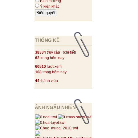
Bình thường
Ý kiến khác
THỐNG KÊ
38334
truy cập (
chi tiết
)
62
trong hôm nay
60510
lượt xem
108
trong hôm nay
44
thành viên
ẢNH NGẪU NHIÊN