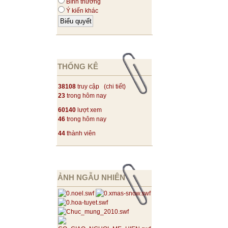
Bình thường
Ý kiến khác
THỐNG KÊ
38108
truy cập (
chi tiết
)
23
trong hôm nay
60140
lượt xem
46
trong hôm nay
44
thành viên
ẢNH NGẪU NHIÊN