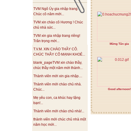
TVM Ngô Úy gia nhập trang.
Chúc cô năm mới...
TVM xin chào cô Hương ! Chúc
chủ nhà sức...
TVM xin gia nhập trang riêng!
Trân trọng mời...
Mừng Tân gia
T.V.M. XIN CHÀO THẦY CÔ.
CHÚC THẦY CÔ MẠNH KHOẺ...
blank_pageTVM xin chào thầy,
chúc thầy một năm mới thành...
Thành viên mới xin gia nhập....
Thành viên mới chào chủ nhà.
Good afternoon!
Chúc...
Mẹ yêu con, ca khúc hay tặng
bạn!...
Thành viên mới chào chủ nhà!...
thành viên mới chúc chủ nhà một
năm học mới...