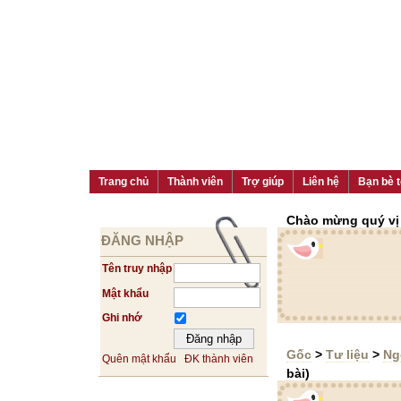
Trang chủ
Thành viên
Trợ giúp
Liên hệ
Bạn bè t
Chào mừng quý vị đ
ĐĂNG NHẬP
Tên truy nhập
Mật khẩu
Ghi nhớ
Gốc
>
Tư liệu
>
Ng
Quên mật khẩu
ĐK thành viên
bài)