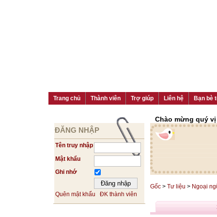
Trang chủ
Thành viên
Trợ giúp
Liên hệ
Bạn bè t
Chào mừng quý vị đ
ĐĂNG NHẬP
Tên truy nhập
Mật khẩu
Ghi nhớ
Gốc
>
Tư liệu
>
Ngoại ng
Quên mật khẩu
ĐK thành viên