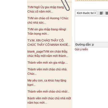
TVM Ngô Úy gia nhập trang.
Chúc cô năm mới...
Kích thước font
TVM xin chào cô Hương ! Chúc
chủ nhà sức...
TVM xin gia nhập trang riêng!
Trân trọng mời...
T.V.M. XIN CHÀO THẦY CÔ.
Đường dẫn
:
p
CHÚC THẦY CÔ MẠNH KHOẺ...
Gửi ý kiến
blank_pageTVM xin chào thầy,
chúc thầy một năm mới thành...
Thành viên mới xin gia nhập....
Thành viên mới chào chủ nhà.
Chúc...
Mẹ yêu con, ca khúc hay tặng
bạn!...
Thành viên mới chào chủ nhà!...
thành viên mới chúc chủ nhà một
năm học mới...