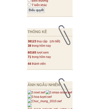
Bình thường
Ý kiến khác
THỐNG KÊ
38123
truy cập (
chi tiết
)
38
trong hôm nay
60165
lượt xem
71
trong hôm nay
44
thành viên
ẢNH NGẪU NHIÊN