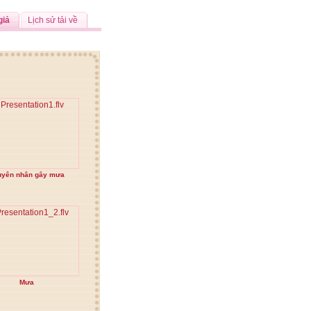
giả
Lịch sử tải về
uyên nhân gây mưa
Mưa