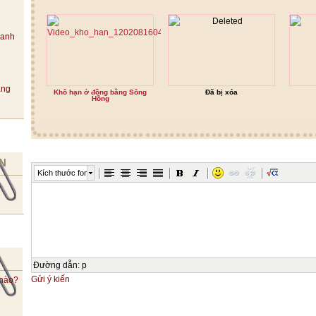
hanh
ang
Khô hạn ở đồng bằng Sông
Đã bị xóa
Hồng
N
Kích thước font
Đường dẫn
:
p
Gửi ý kiến
 nào?