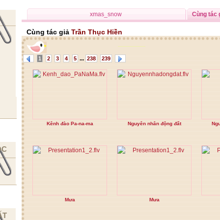
xmas_snow
Cùng tác 
Cùng tác giả
Trần Thục Hiền
...
1
2
3
4
5
238
239
Kênh đào Pa-na-ma
Nguyên nhân động đất
Ng
ỌC
Mưa
Mưa
ẤT