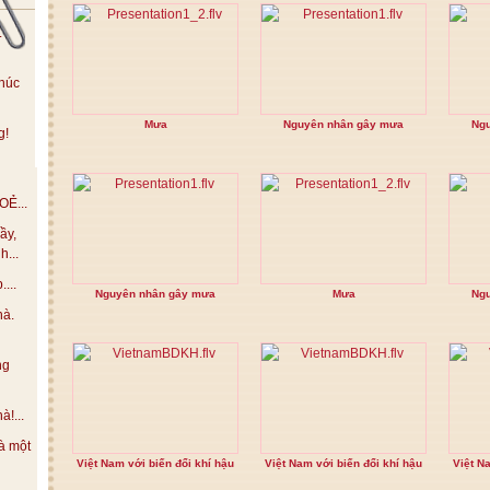
.
húc
Mưa
Nguyên nhân gây mưa
Ng
g!
Ẻ...
ầy,
h...
...
Nguyên nhân gây mưa
Mưa
Ng
hà.
ng
!...
à một
Việt Nam với biến đổi khí hậu
Việt Nam với biến đổi khí hậu
Việt N