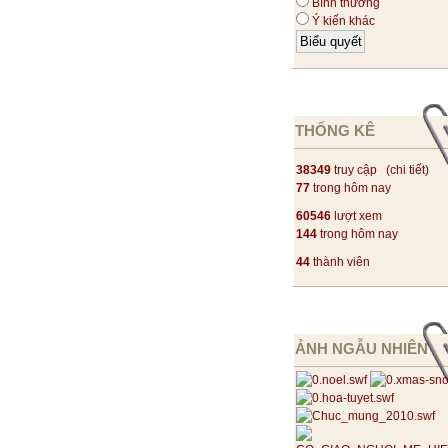
Bình thường
Ý kiến khác
THỐNG KÊ
38349
truy cập (
chi tiết
)
77
trong hôm nay
60546
lượt xem
144
trong hôm nay
44
thành viên
ẢNH NGẪU NHIÊN