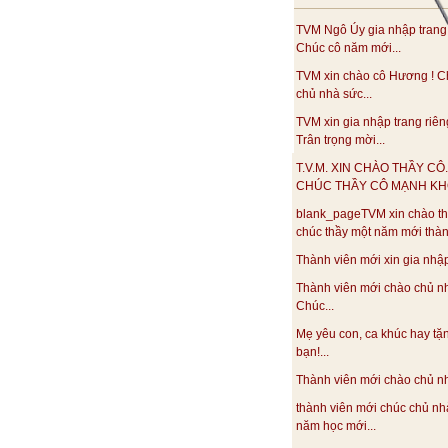
TVM Ngô Úy gia nhập trang
Chúc cô năm mới...
TVM xin chào cô Hương ! C
chủ nhà sức...
TVM xin gia nhập trang riên
Trân trọng mời...
T.V.M. XIN CHÀO THẦY CÔ.
CHÚC THẦY CÔ MẠNH KHO
blank_pageTVM xin chào th
chúc thầy một năm mới thàn
Thành viên mới xin gia nhập.
Thành viên mới chào chủ n
Chúc...
Mẹ yêu con, ca khúc hay tặ
bạn!...
Thành viên mới chào chủ nhà
thành viên mới chúc chủ nh
năm học mới...