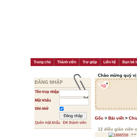
Trang chủ
Thành viên
Trợ giúp
Liên hệ
Bạn bè t
Chào mừng quý vị đ
ĐĂNG NHẬP
Tên truy nhập
Mật khẩu
Ghi nhớ
Gốc
>
Bài viết
>
Chi
Quên mật khẩu
ĐK thành viên
12 điều giáo viên 
" 