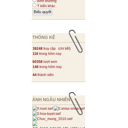
Bình thường
Ý kiến khác
THỐNG KÊ
38248
truy cập (
chi tiết
)
116
trong hôm nay
60358
lượt xem
146
trong hôm nay
44
thành viên
ẢNH NGẪU NHIÊN