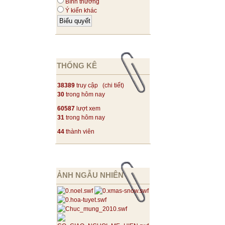
Bình thường
Ý kiến khác
THỐNG KÊ
38389
truy cập (
chi tiết
)
30
trong hôm nay
60587
lượt xem
31
trong hôm nay
44
thành viên
ẢNH NGẪU NHIÊN