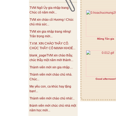
TVM Ngô Úy gia nhập trang.
Chúc cô năm mới...
TVM xin chào cô Hương ! Chúc
chủ nhà sức...
TVM xin gia nhập trang riêng!
Trân trọng mời...
Mừng Tân gia
T.V.M. XIN CHÀO THẦY CÔ.
CHÚC THẦY CÔ MẠNH KHOẺ...
blank_pageTVM xin chào thầy,
chúc thầy một năm mới thành...
Thành viên mới xin gia nhập....
Thành viên mới chào chủ nhà.
Good afternoon!
Chúc...
Mẹ yêu con, ca khúc hay tặng
bạn!...
Thành viên mới chào chủ nhà!...
thành viên mới chúc chủ nhà một
năm học mới...