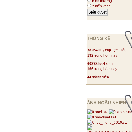
Bình thường
Ý kiến khác
THỐNG KÊ
38264
truy cập (
chi tiết
)
132
trong hôm nay
60378
lượt xem
166
trong hôm nay
44
thành viên
ẢNH NGẪU NHIÊN