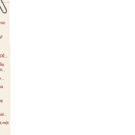
.
húc
g!
Ẻ...
ầy,
h...
...
hà.
ng
!...
à một