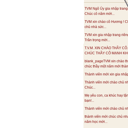
TVM Ngô Úy gia nhập trang
Chúc cô năm mới...
TVM xin chào cô Hương ! C
chủ nhà sức...
TVM xin gia nhập trang riên
Trân trọng mời...
T.V.M. XIN CHÀO THẦY CÔ.
CHÚC THẦY CÔ MẠNH KHO
blank_pageTVM xin chào th
chúc thầy một năm mới thàn
Thành viên mới xin gia nhập.
Thành viên mới chào chủ n
Chúc...
Mẹ yêu con, ca khúc hay tặ
bạn!...
Thành viên mới chào chủ nhà
thành viên mới chúc chủ nh
năm học mới...