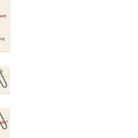
hanh
ang
N
 nào?