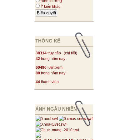
Bình thường
Ý kiến khác
THỐNG KÊ
38314
truy cập (
chi tiết
)
42
trong hôm nay
60490
lượt xem
88
trong hôm nay
44
thành viên
ẢNH NGẪU NHIÊN