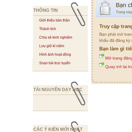
Bạn c
THÔNG TIN
Trang này
Giới thiệu bản thân
Truy cập tran
Thành tích
Bạn phải mở tran
Chia sẻ kinh nghiệm
khẩu đã đăng ký 
Lưu giữ kỉ niệm
Bạn làm gì ti
Hình ảnh hoạt động
Mở trang đăn
Soạn bài trực tuyến
Quay trở lại t
TÀI NGUYÊN DẠY HỌC
CÁC Ý KIẾN MỚI NHẤT