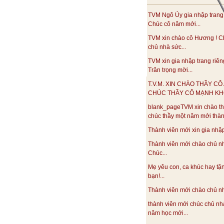
TVM Ngô Úy gia nhập trang
Chúc cô năm mới...
TVM xin chào cô Hương ! C
chủ nhà sức...
TVM xin gia nhập trang riên
Trân trọng mời...
T.V.M. XIN CHÀO THẦY CÔ.
CHÚC THẦY CÔ MẠNH KHO
blank_pageTVM xin chào th
chúc thầy một năm mới thàn
Thành viên mới xin gia nhập.
Thành viên mới chào chủ n
Chúc...
Mẹ yêu con, ca khúc hay tặ
bạn!...
Thành viên mới chào chủ nhà
thành viên mới chúc chủ nh
năm học mới...