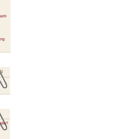
hanh
ang
N
 nào?