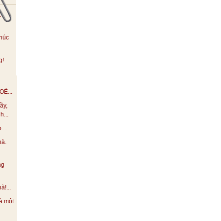
.
húc
g!
Ẻ...
ầy,
h...
...
hà.
ng
!...
à một