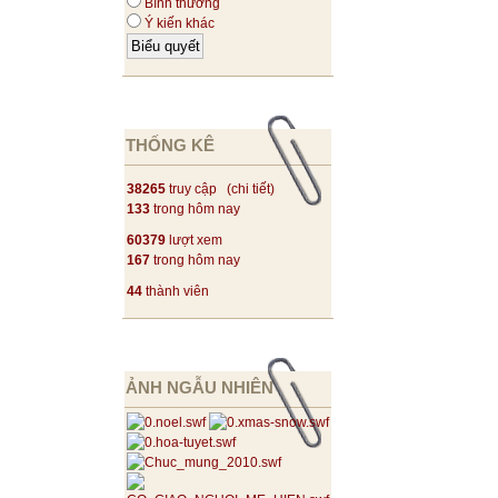
Bình thường
Ý kiến khác
THỐNG KÊ
38265
truy cập (
chi tiết
)
133
trong hôm nay
60379
lượt xem
167
trong hôm nay
44
thành viên
ẢNH NGẪU NHIÊN