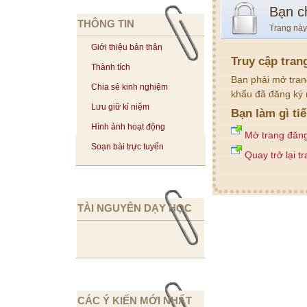
Bạn c
THÔNG TIN
Trang này
Giới thiệu bản thân
Truy cập tran
Thành tích
Bạn phải mở tran
Chia sẻ kinh nghiệm
khẩu đã đăng ký 
Lưu giữ kỉ niệm
Bạn làm gì ti
Hình ảnh hoạt động
Mở trang đăn
Soạn bài trực tuyến
Quay trở lại t
TÀI NGUYÊN DẠY HỌC
CÁC Ý KIẾN MỚI NHẤT