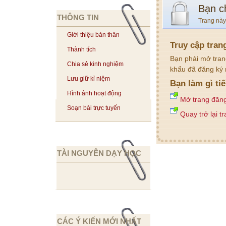
Bạn c
THÔNG TIN
Trang này
Giới thiệu bản thân
Truy cập tran
Thành tích
Bạn phải mở tran
Chia sẻ kinh nghiệm
khẩu đã đăng ký 
Lưu giữ kỉ niệm
Bạn làm gì ti
Hình ảnh hoạt động
Mở trang đăn
Soạn bài trực tuyến
Quay trở lại t
TÀI NGUYÊN DẠY HỌC
CÁC Ý KIẾN MỚI NHẤT