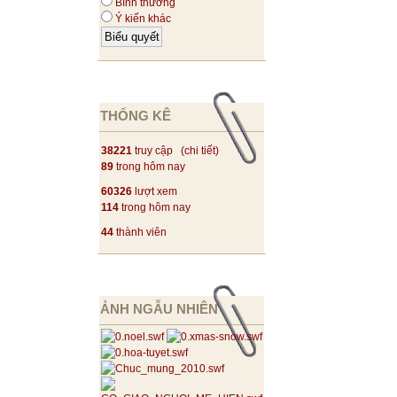
Bình thường
Ý kiến khác
THỐNG KÊ
38221
truy cập (
chi tiết
)
89
trong hôm nay
60326
lượt xem
114
trong hôm nay
44
thành viên
ẢNH NGẪU NHIÊN