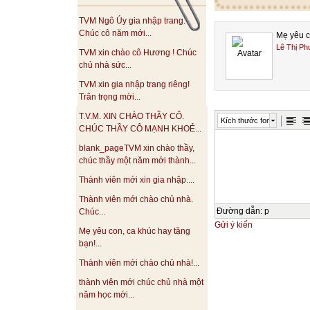
TVM Ngô Úy gia nhập trang.
Chúc cô năm mới...
Mẹ yêu c
Lê Thị Ph
TVM xin chào cô Hương ! Chúc
chủ nhà sức...
TVM xin gia nhập trang riêng!
Trân trọng mời...
T.V.M. XIN CHÀO THẦY CÔ.
Kích thước font
CHÚC THẦY CÔ MẠNH KHOẺ...
blank_pageTVM xin chào thầy,
chúc thầy một năm mới thành...
Thành viên mới xin gia nhập....
Thành viên mới chào chủ nhà.
Đường dẫn
:
p
Chúc...
Gửi ý kiến
Mẹ yêu con, ca khúc hay tặng
bạn!...
Thành viên mới chào chủ nhà!...
thành viên mới chúc chủ nhà một
năm học mới...