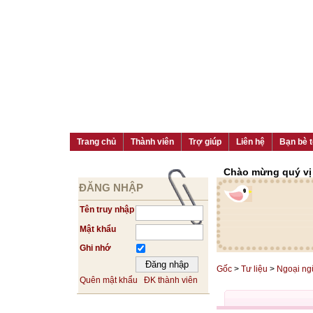
Trang chủ
Thành viên
Trợ giúp
Liên hệ
Bạn bè t
Chào mừng quý vị đ
ĐĂNG NHẬP
Tên truy nhập
Mật khẩu
Ghi nhớ
Gốc
>
Tư liệu
>
Ngoại ng
Quên mật khẩu
ĐK thành viên