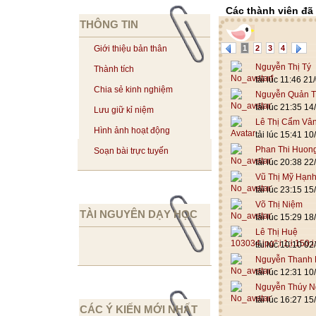
Các thành viên đã 
THÔNG TIN
1
2
3
4
Giới thiệu bản thân
Nguyễn Thị Tý
Thành tích
tải lúc 11:46 2
Chia sẻ kinh nghiệm
Nguyễn Quản T
tải lúc 21:35 1
Lưu giữ kỉ niệm
Lê Thị Cẩm Vâ
Hình ảnh hoạt động
tải lúc 15:41 1
Phan Thi Huon
Soạn bài trực tuyến
tải lúc 20:38 2
Vũ Thị Mỹ Hạn
tải lúc 23:15 1
Võ Thị Niệm
TÀI NGUYÊN DẠY HỌC
tải lúc 15:29 1
Lê Thị Huệ
tải lúc 10:10 0
Nguyễn Thanh 
tải lúc 12:31 1
Nguyễn Thúy N
tải lúc 16:27 1
CÁC Ý KIẾN MỚI NHẤT