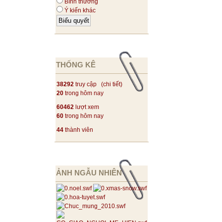
Bình thường
Ý kiến khác
THỐNG KÊ
38292
truy cập (
chi tiết
)
20
trong hôm nay
60462
lượt xem
60
trong hôm nay
44
thành viên
ẢNH NGẪU NHIÊN