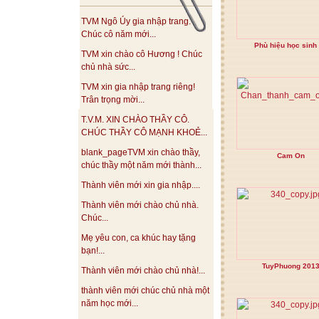
TVM Ngô Úy gia nhập trang.
Chúc cô năm mới...
Phù hiệu học sinh
TVM xin chào cô Hương ! Chúc
chủ nhà sức...
TVM xin gia nhập trang riêng!
Trân trọng mời...
T.V.M. XIN CHÀO THẦY CÔ.
CHÚC THẦY CÔ MẠNH KHOẺ...
blank_pageTVM xin chào thầy,
Cam On
chúc thầy một năm mới thành...
Thành viên mới xin gia nhập....
Thành viên mới chào chủ nhà.
Chúc...
Mẹ yêu con, ca khúc hay tặng
bạn!...
TuyPhuong 201
Thành viên mới chào chủ nhà!...
thành viên mới chúc chủ nhà một
năm học mới...