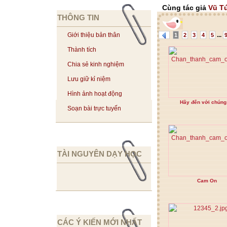
Cùng tác giả
Vũ T
THÔNG TIN
...
Giới thiệu bản thân
1
2
3
4
5
Thành tích
Chia sẻ kinh nghiệm
Lưu giữ kỉ niệm
Hình ảnh hoạt động
Hãy đến với chúng 
Soạn bài trực tuyến
TÀI NGUYÊN DẠY HỌC
Cam On
CÁC Ý KIẾN MỚI NHẤT