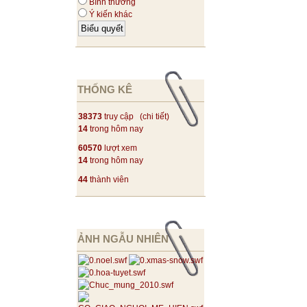
Bình thường
Ý kiến khác
THỐNG KÊ
38373
truy cập (
chi tiết
)
14
trong hôm nay
60570
lượt xem
14
trong hôm nay
44
thành viên
ẢNH NGẪU NHIÊN