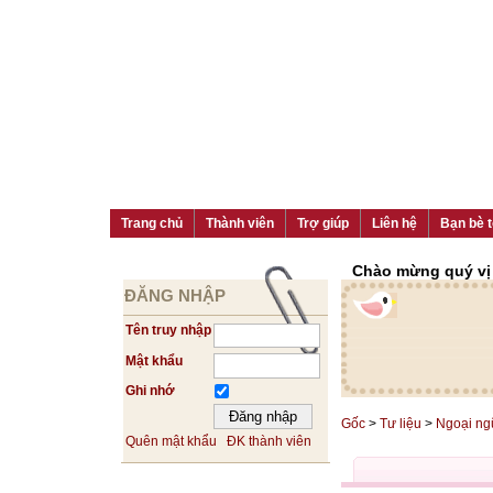
Trang chủ
Thành viên
Trợ giúp
Liên hệ
Bạn bè t
Chào mừng quý vị đ
ĐĂNG NHẬP
Tên truy nhập
Mật khẩu
Ghi nhớ
Gốc
>
Tư liệu
>
Ngoại ng
Quên mật khẩu
ĐK thành viên