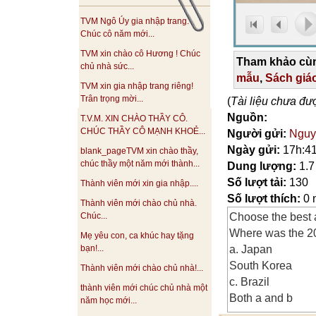
TVM Ngô Úy gia nhập trang.
Chúc cô năm mới...
TVM xin chào cô Hương ! Chúc
Tham khảo cùn
chủ nhà sức...
mẫu
,
Sách giá
TVM xin gia nhập trang riêng!
Trân trọng mời...
(
Tài liệu chưa đư
Nguồn:
T.V.M. XIN CHÀO THẦY CÔ.
CHÚC THẦY CÔ MẠNH KHOẺ...
Người gửi:
Nguy
Ngày gửi:
17h:41
blank_pageTVM xin chào thầy,
chúc thầy một năm mới thành...
Dung lượng:
1.
Số lượt tải:
130
Thành viên mới xin gia nhập....
Số lượt thích:
0 
Thành viên mới chào chủ nhà.
Choose the best a
Chúc...
Where was the 2
Mẹ yêu con, ca khúc hay tặng
a. Japan
bạn!...
South Korea
Thành viên mới chào chủ nhà!...
c. Brazil
thành viên mới chúc chủ nhà một
Both a and b
năm học mới...
a