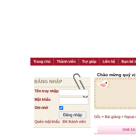
Trang chủ
Thành viên
Trợ giúp
Liên hệ
Bạn bè t
Chào mừng quý vị đ
ĐĂNG NHẬP
Tên truy nhập
Mật khẩu
Ghi nhớ
Gốc
>
Bài giảng
>
Ngoại
Quên mật khẩu
ĐK thành viên
Unit 14