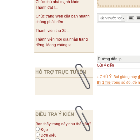
Chúc chủ nhà mạnh khỏe -
b
Thành đạt !...
c
Chúc trang Web của bạn nhanh
Kích thước font
d
chóng phát triển....
d
Thành viên thứ 25...
Sorry, You’re wro
Thành viên mới gia nhập trang
Sorry, You’re wro
riêng .Mong chúng ta...
Sorry, You’re wro
Congratulation! Yo
Đường dẫn
:
p
2. Which team b
Gửi ý kiến
France
HỖ TRỢ TRỰC TUYẾN
↓ CHÚ Ý: Bài giảng này
đ
England
thị 1 file
trong số đó, đề
c. Germany
Brazil
a
d
c
ĐIỀU TRA Ý KIẾN
b
Bạn thấy trang này như thế nào?
b
Đẹp
Sorry, You’re wro
Đơn điệu