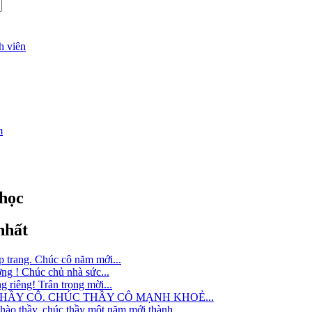
h viên
m
 học
nhất
trang. Chúc cô năm mới...
g ! Chúc chủ nhà sức...
 riêng! Trân trọng mời...
 THẦY CÔ. CHÚC THẦY CÔ MẠNH KHOẺ...
o thầy, chúc thầy một năm mới thành...