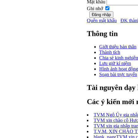
Mật khẩu
Ghi nhớ
Quên mật khẩu
ĐK thàn
Thông tin
Giới thiệu bản thân
Thành tích
Chia sẻ kinh nghiệ
Lưu giữ kỉ niệm
Hình ảnh hoạt động
Soạn bài trực tuyến
Tài nguyên dạy
Các ý kiến mới 
TVM Ngô Úy gia nhập 
TVM xin chào cô Hươn
TVM xin gia nhập trang
T.V.M. XIN CHÀO
blank_pageTVM xin chà