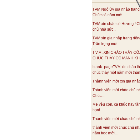
TVM Ngô Úy gia nhập trang
Chúc cô năm mới...
TVM xin chào cô Hương ! C
chủ nhà sức...
TVM xin gia nhập trang riên
Trân trọng mời...
T.V.M. XIN CHÀO THẦY CÔ.
CHÚC THẦY CÔ MẠNH KHO
blank_pageTVM xin chào th
chúc thầy một năm mới thàn
Thành viên mới xin gia nhập.
Thành viên mới chào chủ n
Chúc...
Mẹ yêu con, ca khúc hay tặ
bạn!...
Thành viên mới chào chủ nhà
thành viên mới chúc chủ nh
năm học mới...