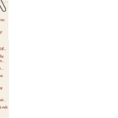
.
húc
g!
Ẻ...
ầy,
h...
...
hà.
ng
!...
à một