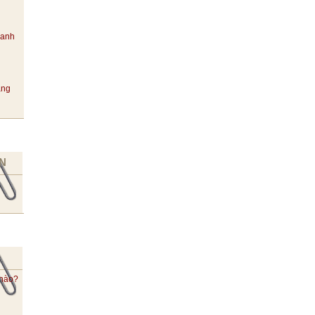
hanh
ang
N
 nào?