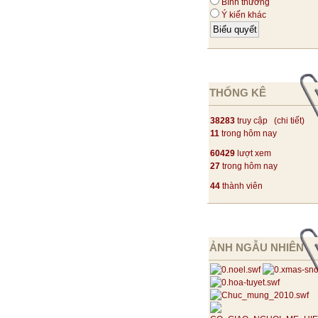
Bình thường
Ý kiến khác
THỐNG KÊ
38283
truy cập (
chi tiết
)
11
trong hôm nay
60429
lượt xem
27
trong hôm nay
44
thành viên
ẢNH NGẪU NHIÊN