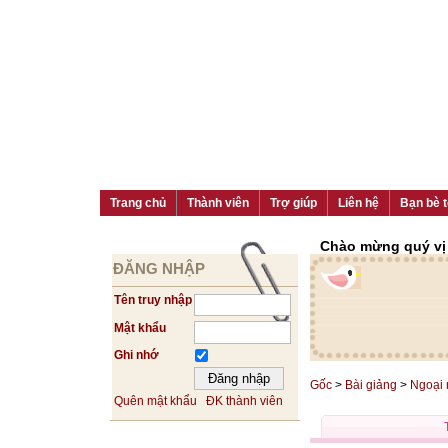
Trang chủ
Thành viên
Trợ giúp
Liên hệ
Bạn bè t
Chào mừng quý vị đ
ĐĂNG NHẬP
Tên truy nhập
Mật khẩu
Ghi nhớ
Gốc
>
Bài giảng
>
Ngoại
Quên mật khẩu
ĐK thành viên