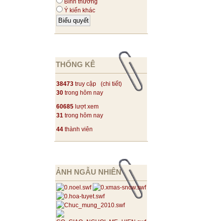
Bình thường
Ý kiến khác
THỐNG KÊ
38473
truy cập (
chi tiết
)
30
trong hôm nay
60685
lượt xem
31
trong hôm nay
44
thành viên
ẢNH NGẪU NHIÊN