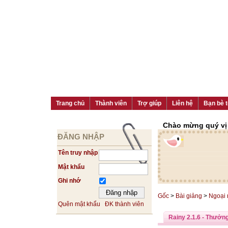
Trang chủ
Thành viên
Trợ giúp
Liên hệ
Bạn bè t
Chào mừng quý vị đ
ĐĂNG NHẬP
Tên truy nhập
Mật khẩu
Ghi nhớ
Gốc
>
Bài giảng
>
Ngoại
Quên mật khẩu
ĐK thành viên
Rainy 2.1.6 - Thưởn