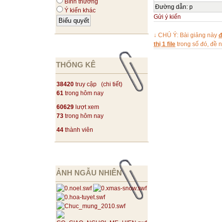
Bình thường
Đường dẫn
:
p
BackGround: cho 
Ý kiến khác
Gửi ý kiến
chọn hình ảnh th
của mình để làm
↓ CHÚ Ý: Bài giảng này
đ
thị 1 file
trong số đó, đề
Nhấn OK để các t
THỐNG KÊ
bạn chỉ cần kích
mưa dông trên máy
38420
truy cập (
chi tiết
)
61
trong hôm nay
60629
lượt xem
73
trong hôm nay
44
thành viên
ẢNH NGẪU NHIÊN