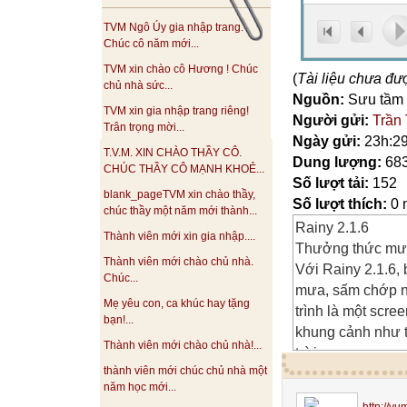
TVM Ngô Úy gia nhập trang.
Chúc cô năm mới...
TVM xin chào cô Hương ! Chúc
(
Tài liệu chưa đư
chủ nhà sức...
Nguồn:
Sưu tầm
TVM xin gia nhập trang riêng!
Người gửi:
Trần
Trân trọng mời...
Ngày gửi:
23h:29
T.V.M. XIN CHÀO THẦY CÔ.
Dung lượng:
68
CHÚC THẦY CÔ MẠNH KHOẺ...
Số lượt tải:
152
blank_pageTVM xin chào thầy,
Số lượt thích:
0 
chúc thầy một năm mới thành...
Rainy 2.1.6
Thành viên mới xin gia nhập....
Thưởng thức mưa
Thành viên mới chào chủ nhà.
Với Rainy 2.1.6,
Chúc...
mưa, sấm chớp n
Mẹ yêu con, ca khúc hay tặng
trình là một scre
bạn!...
khung cảnh như t
Thành viên mới chào chủ nhà!...
trời mưa.
thành viên mới chúc chủ nhà một
năm học mới...
Ngoài ra, chương