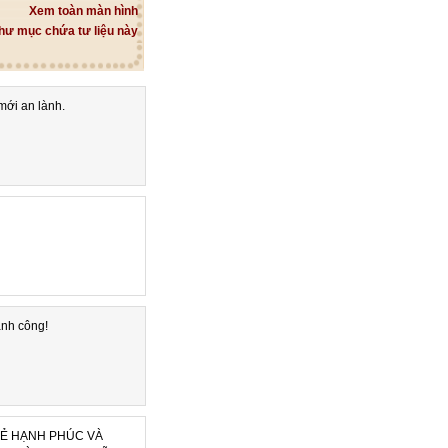
Xem toàn màn hình
hư mục chứa tư liệu này
ới an lành.
ành công!
OẺ HẠNH PHÚC VÀ