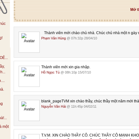
.
Mở t
húc
Thành viên mới chào chủ nhà. Chúc chủ nhà một n gày m
g!
Phạm Văn Hùng
@ 07h:32p 28/04/10
Ẻ...
ầy,
Thành viên mới xin gia nhập.
h...
Hồ Ngọc Tú
@ 08h:10p 15/07/10
...
hà.
blank_pageTVM xin chào thầy, chúc thầy một năm mới th
ng
Nguyễn Văn Hải
@ 11h:45p 04/02/11
!...
à một
T.V.M. XIN CHÀO THẦY CÔ. CHÚC THẦY CÔ MẠNH KH