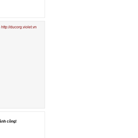
m
http://ducorg.violet.vn
ành công!