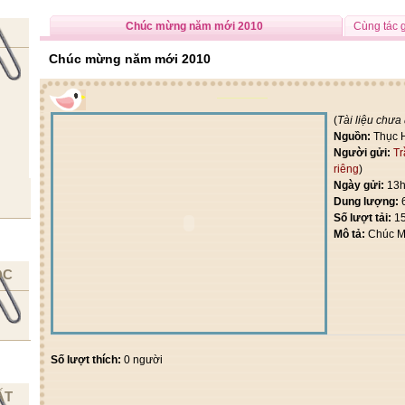
Chúc mừng năm mới 2010
Cùng tác 
Chúc mừng năm mới 2010
(
Tài liệu chưa
Nguồn:
Thục 
Người gửi:
Tr
riêng
)
Ngày gửi:
13h
Dung lượng:
Số lượt tải:
1
Mô tả:
Chúc M
ỌC
Số lượt thích:
0 người
ẤT