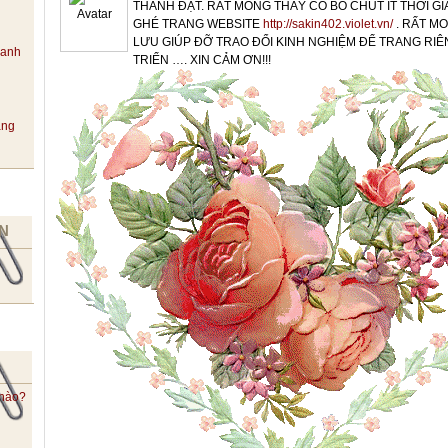
THÀNH ĐẠT. RẤT MONG THẦY CÔ BỎ CHÚT ÍT THỜI G
GHÉ TRANG WEBSITE
http://sakin402.violet.vn/
. RẤT M
LƯU GIÚP ĐỠ TRAO ĐỔI KINH NGHIỆM ĐỂ TRANG RI
hanh
TRIỂN …. XIN CẢM ƠN!!!
ang
N
 nào?