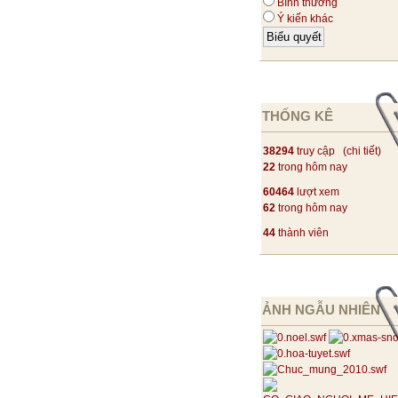
Bình thường
Ý kiến khác
THỐNG KÊ
38294
truy cập (
chi tiết
)
22
trong hôm nay
60464
lượt xem
62
trong hôm nay
44
thành viên
ẢNH NGẪU NHIÊN