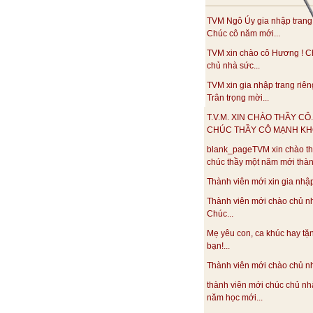
TVM Ngô Úy gia nhập trang
Chúc cô năm mới...
TVM xin chào cô Hương ! C
chủ nhà sức...
TVM xin gia nhập trang riên
Trân trọng mời...
T.V.M. XIN CHÀO THẦY CÔ.
CHÚC THẦY CÔ MẠNH KHO
blank_pageTVM xin chào th
chúc thầy một năm mới thàn
Thành viên mới xin gia nhập.
Thành viên mới chào chủ n
Chúc...
Mẹ yêu con, ca khúc hay tặ
bạn!...
Thành viên mới chào chủ nhà
thành viên mới chúc chủ nh
năm học mới...