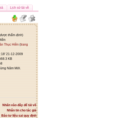
giả
Lịch sử tải về
 được thẩm định
)
Hiền
ần Thục Hiền
(
trang
:18' 21-12-2009
668.3 KB
58
ừng Năm Mới.
Nhấn vào đây để tải về
Nhắn tin cho tác giả
Báo tư liệu sai quy định