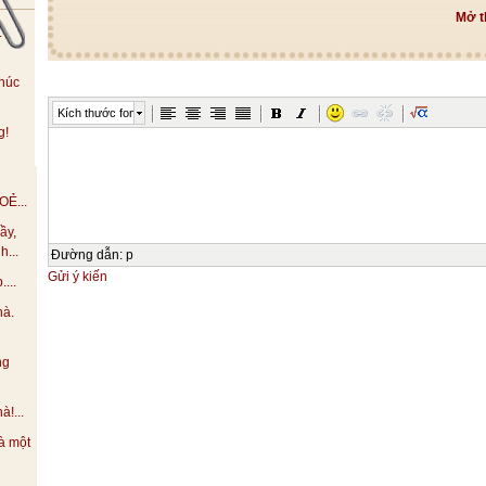
Mở t
.
húc
Kích thước font
g!
Ẻ...
ầy,
h...
Đường dẫn
:
p
Gửi ý kiến
...
hà.
ng
!...
à một