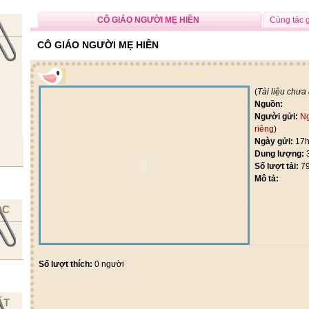
CÔ GIÁO NGƯỜI MẸ HIỀN
Cùng tác 
CÔ GIÁO NGƯỜI MẸ HIỀN
(
Tài liệu chưa
Nguồn:
Người gửi:
N
riêng
)
Ngày gửi:
17h
Dung lượng:
Số lượt tải:
7
Mô tả:
ỌC
Số lượt thích:
0 người
ẤT