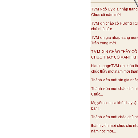
TVM Ngô Úy gia nhập trang
Chúc cô năm mới...
TVM xin chào cô Hương ! C
chủ nhà sức...
TVM xin gia nhập trang riên
Trân trọng mời...
T.V.M. XIN CHÀO THẦY CÔ.
CHÚC THẦY CÔ MẠNH KHO
blank_pageTVM xin chào th
chúc thầy một năm mới thàn
Thành viên mới xin gia nhập.
Thành viên mới chào chủ n
Chúc...
Mẹ yêu con, ca khúc hay tặ
bạn!...
Thành viên mới chào chủ nhà
thành viên mới chúc chủ nh
năm học mới...