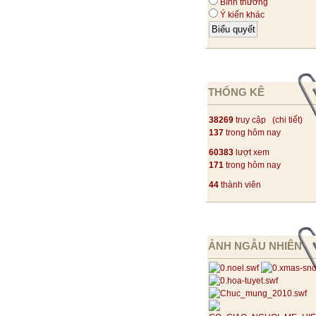
Bình thường
Ý kiến khác
THỐNG KÊ
38269
truy cập (
chi tiết
)
137
trong hôm nay
60383
lượt xem
171
trong hôm nay
44
thành viên
ẢNH NGẪU NHIÊN