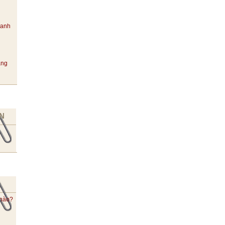
hanh
ang
N
 nào?