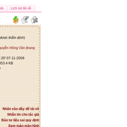
giả
Lịch sử tải về
 được thẩm định
)
guyễn Hông Vân
(
trang
:20' 07-11-2009
353.4 KB
9
Nhấn vào đây để tải về
Nhắn tin cho tác giả
Báo tư liệu sai quy định
Xem toàn màn hình