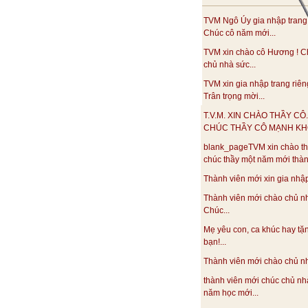
TVM Ngô Úy gia nhập trang
Chúc cô năm mới...
TVM xin chào cô Hương ! C
chủ nhà sức...
TVM xin gia nhập trang riên
Trân trọng mời...
T.V.M. XIN CHÀO THẦY CÔ.
CHÚC THẦY CÔ MẠNH KHO
blank_pageTVM xin chào th
chúc thầy một năm mới thàn
Thành viên mới xin gia nhập.
Thành viên mới chào chủ n
Chúc...
Mẹ yêu con, ca khúc hay tặ
bạn!...
Thành viên mới chào chủ nhà
thành viên mới chúc chủ nh
năm học mới...