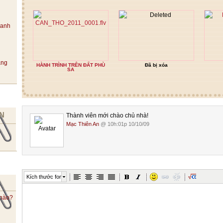
hanh
ang
HÀNH TRÌNH TRÊN ĐẤT PHÙ
Đã bị xóa
SA
N
Thành viên mới chào chủ nhà!
Mạc Thiên An
@ 10h:01p 10/10/09
Kích thước font
 nào?