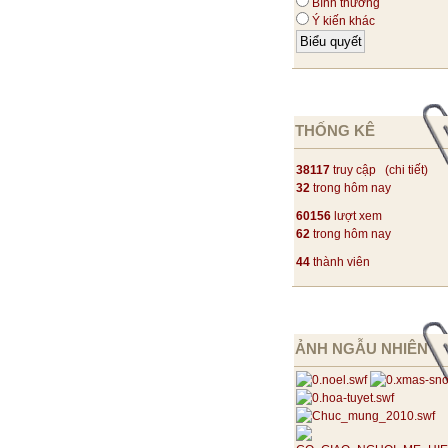
Bình thường
Ý kiến khác
THỐNG KÊ
38117
truy cập (
chi tiết
)
32
trong hôm nay
60156
lượt xem
62
trong hôm nay
44
thành viên
ẢNH NGẪU NHIÊN