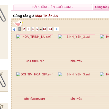
BÀI KHÔNG TÊN CUỐI CÙNG
Cùng tác 
Cùng tác giả
Mạc Thiên An
...
1
2
3
4
5
63
64
HOA TRINH NỮ
BÌNH YÊN
ỌC
ĐỒI TÍM HOA SIM
BÌNH YÊN
ẤT