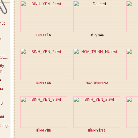
.
húc
BÌNH YÊN
Đã bị xóa
g!
Ẻ...
ầy,
h...
...
BÌNH YÊN
HOA TRINH NỮ
hà.
ng
!...
à một
BÌNH YÊN
BÌNH YÊN 2