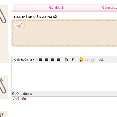
Đôi dép 2
Cùng tác 
Các thành viên đã tải về
Kích thước font
ỌC
Đường dẫn
:
p
Gửi ý kiến
ẤT