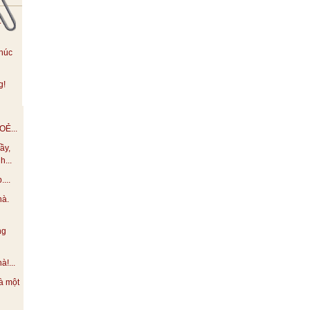
.
húc
g!
Ẻ...
ầy,
h...
...
hà.
ng
!...
à một