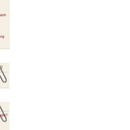
hanh
ang
N
 nào?