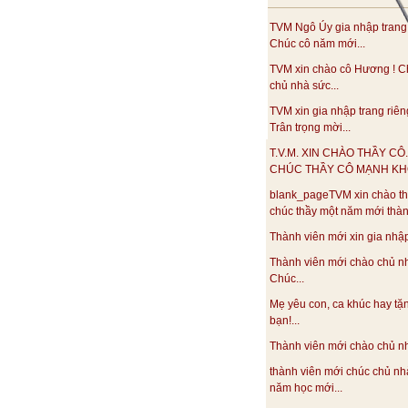
TVM Ngô Úy gia nhập trang
Chúc cô năm mới...
TVM xin chào cô Hương ! C
chủ nhà sức...
TVM xin gia nhập trang riên
Trân trọng mời...
T.V.M. XIN CHÀO THẦY CÔ.
CHÚC THẦY CÔ MẠNH KHO
blank_pageTVM xin chào th
chúc thầy một năm mới thàn
Thành viên mới xin gia nhập.
Thành viên mới chào chủ n
Chúc...
Mẹ yêu con, ca khúc hay tặ
bạn!...
Thành viên mới chào chủ nhà
thành viên mới chúc chủ nh
năm học mới...