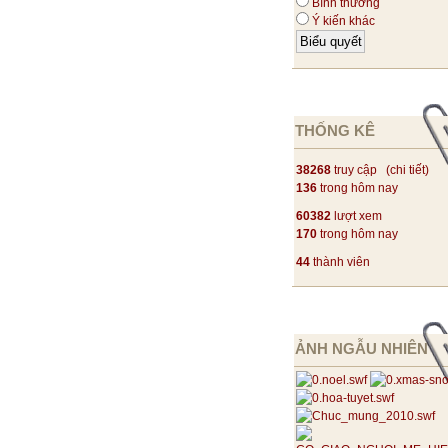
Bình thường
Ý kiến khác
THỐNG KÊ
38268
truy cập (
chi tiết
)
136
trong hôm nay
60382
lượt xem
170
trong hôm nay
44
thành viên
ẢNH NGẪU NHIÊN