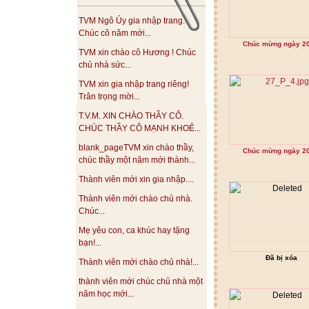
TVM Ngô Úy gia nhập trang.
Chúc cô năm mới...
Chúc mừng ngày 20
TVM xin chào cô Hương ! Chúc
chủ nhà sức...
TVM xin gia nhập trang riêng!
Trân trọng mời...
T.V.M. XIN CHÀO THẦY CÔ.
CHÚC THẦY CÔ MẠNH KHOẺ...
blank_pageTVM xin chào thầy,
Chúc mừng ngày 20
chúc thầy một năm mới thành...
Thành viên mới xin gia nhập....
Thành viên mới chào chủ nhà.
Chúc...
Mẹ yêu con, ca khúc hay tặng
bạn!...
Đã bị xóa
Thành viên mới chào chủ nhà!...
thành viên mới chúc chủ nhà một
năm học mới...