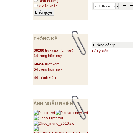
Bình thường
Ý kiến khác
Kích thước font
THỐNG KÊ
Đường dẫn
:
p
38286
truy cập (
chi tiết
)
Gửi ý kiến
14
trong hôm nay
60456
lượt xem
54
trong hôm nay
44
thành viên
ẢNH NGẪU NHIÊN