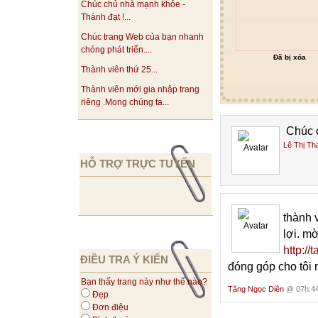
Chúc chủ nhà mạnh khỏe -
Thành đạt !...
Chúc trang Web của bạn nhanh
chóng phát triển....
Đã bị xóa
Thành viên thứ 25...
Thành viên mới gia nhập trang
riêng .Mong chúng ta...
Chúc c
Lê Thị T
HỖ TRỢ TRỰC TUYẾN
thành 
lợi. m
http://
ĐIỀU TRA Ý KIẾN
đóng góp cho tôi m
Bạn thấy trang này như thế nào?
Tăng Ngọc Diên
@ 07h:44
Đẹp
Đơn điệu