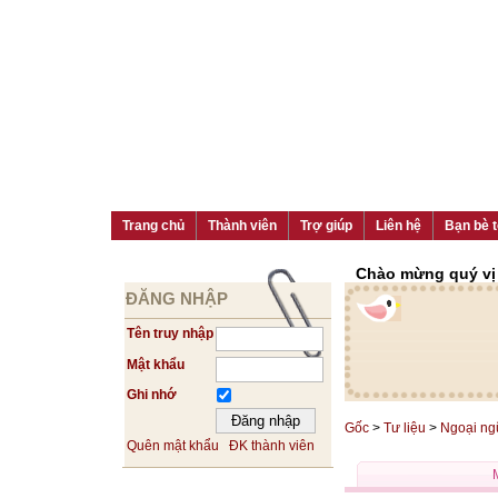
Trang chủ
Thành viên
Trợ giúp
Liên hệ
Bạn bè t
Chào mừng quý vị đ
ĐĂNG NHẬP
Tên truy nhập
Mật khẩu
Ghi nhớ
Gốc
>
Tư liệu
>
Ngoại ng
Quên mật khẩu
ĐK thành viên