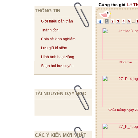
Cùng tác giả
Lê T
THÔNG TIN
...
Giới thiệu bản thân
1
2
3
4
5
Thành tích
Chia sẻ kinh nghiệm
Lưu giữ kỉ niệm
Hình ảnh hoạt động
Nhớ mãi
Soạn bài trực tuyến
TÀI NGUYÊN DẠY HỌC
Chúc mừng ngày 20
CÁC Ý KIẾN MỚI NHẤT