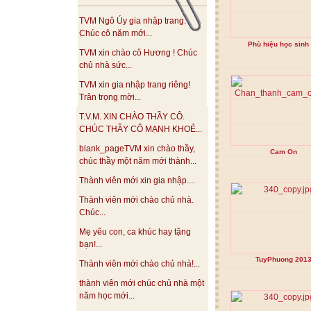
TVM Ngô Úy gia nhập trang.
Chúc cô năm mới...
Phù hiệu học sinh
TVM xin chào cô Hương ! Chúc
chủ nhà sức...
TVM xin gia nhập trang riêng!
Trân trọng mời...
T.V.M. XIN CHÀO THẦY CÔ.
CHÚC THẦY CÔ MẠNH KHOẺ...
blank_pageTVM xin chào thầy,
Cam On
chúc thầy một năm mới thành...
Thành viên mới xin gia nhập....
Thành viên mới chào chủ nhà.
Chúc...
Mẹ yêu con, ca khúc hay tặng
bạn!...
TuyPhuong 201
Thành viên mới chào chủ nhà!...
thành viên mới chúc chủ nhà một
năm học mới...