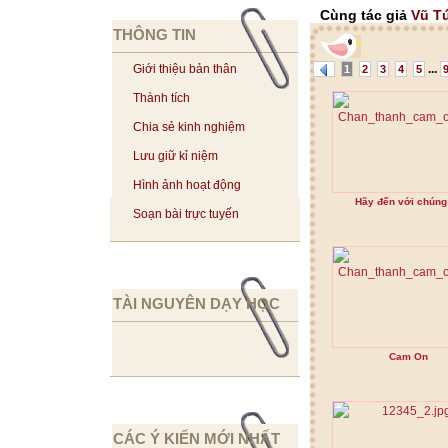
Cùng tác giả
Vũ T
THÔNG TIN
...
Giới thiệu bản thân
1
2
3
4
5
Thành tích
Chia sẻ kinh nghiệm
Lưu giữ kỉ niệm
Hình ảnh hoạt động
Hãy đến với chúng 
Soạn bài trực tuyến
TÀI NGUYÊN DẠY HỌC
Cam On
CÁC Ý KIẾN MỚI NHẤT