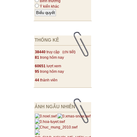
Bình thường
Ý kiến khác
THỐNG KÊ
38440
truy cập (
chi tiết
)
81
trong hôm nay
60651
lượt xem
95
trong hôm nay
44
thành viên
ẢNH NGẪU NHIÊN