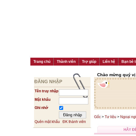
Trang chủ
Thành viên
Trợ giúp
Liên hệ
Bạn bè t
Chào mừng quý vị đ
ĐĂNG NHẬP
Tên truy nhập
Mật khẩu
Ghi nhớ
Gốc
>
Tư liệu
>
Ngoại ng
Quên mật khẩu
ĐK thành viên
HÃY Đ