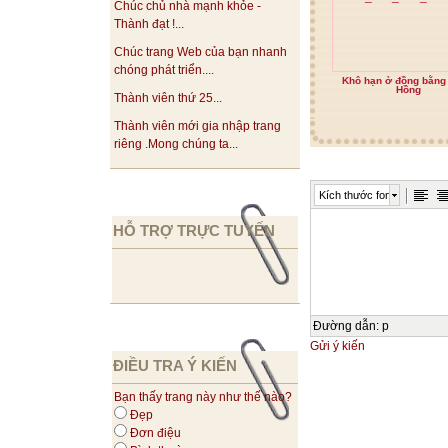
Chúc chủ nhà mạnh khỏe -
Thành đạt !...
Chúc trang Web của bạn nhanh
chóng phát triển....
Khô hạn ở đồng bằng
Hồng
Thành viên thứ 25...
Thành viên mới gia nhập trang
riêng .Mong chúng ta...
Kích thước font
HỖ TRỢ TRỰC TUYẾN
Đường dẫn
:
p
Gửi ý kiến
ĐIỀU TRA Ý KIẾN
Bạn thấy trang này như thế nào?
Đẹp
Đơn điệu