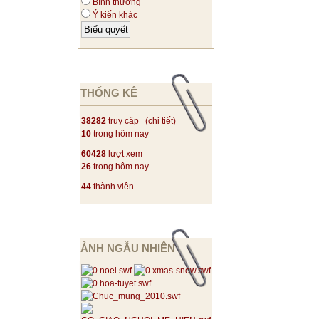
Bình thường
Ý kiến khác
THỐNG KÊ
38282
truy cập (
chi tiết
)
10
trong hôm nay
60428
lượt xem
26
trong hôm nay
44
thành viên
ẢNH NGẪU NHIÊN