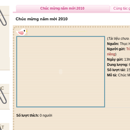
Chúc mừng năm mới 2010
Cùng tác 
Chúc mừng năm mới 2010
(
Tài liệu chưa
Nguồn:
Thục 
Người gửi:
Tr
riêng
)
Ngày gửi:
13h
Dung lượng:
Số lượt tải:
1
Mô tả:
Chúc M
ỌC
Số lượt thích:
0 người
ẤT