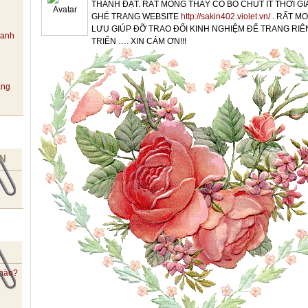
THÀNH ĐẠT. RẤT MONG THẦY CÔ BỎ CHÚT ÍT THỜI G
GHÉ TRANG WEBSITE
http://sakin402.violet.vn/
. RẤT M
LƯU GIÚP ĐỠ TRAO ĐỔI KINH NGHIỆM ĐỂ TRANG RI
hanh
TRIỂN …. XIN CẢM ƠN!!!
ang
N
 nào?