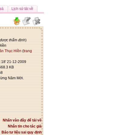
giả
Lịch sử tải về
 được thẩm định
)
Hiền
ần Thục Hiền
(
trang
:18' 21-12-2009
668.3 KB
58
ừng Năm Mới.
Nhấn vào đây để tải về
Nhắn tin cho tác giả
Báo tư liệu sai quy định