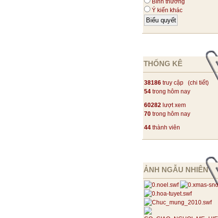
Bình thường
Ý kiến khác
THỐNG KÊ
38186
truy cập (
chi tiết
)
54
trong hôm nay
60282
lượt xem
70
trong hôm nay
44
thành viên
ẢNH NGẪU NHIÊN