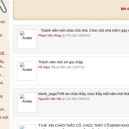
.
Mở t
húc
Thành viên mới chào chủ nhà. Chúc chủ nhà một n gày m
g!
Phạm Văn Hùng
@ 07h:32p 28/04/10
Ẻ...
ầy,
Thành viên mới xin gia nhập.
h...
Hồ Ngọc Tú
@ 08h:10p 15/07/10
...
hà.
blank_pageTVM xin chào thầy, chúc thầy một năm mới th
ng
Nguyễn Văn Hải
@ 11h:45p 04/02/11
!...
à một
T.V.M. XIN CHÀO THẦY CÔ. CHÚC THẦY CÔ MẠNH KH