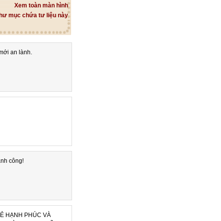
Xem toàn màn hình
hư mục chứa tư liệu này
ới an lành.
ành công!
OẺ HẠNH PHÚC VÀ