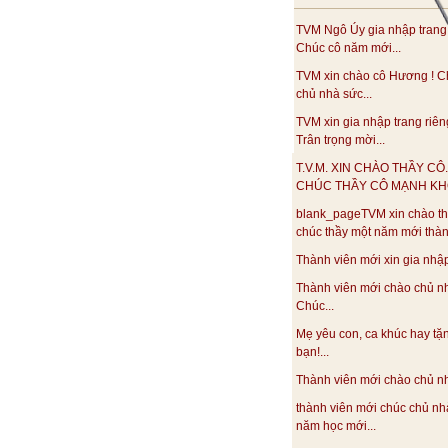
TVM Ngô Úy gia nhập trang
Chúc cô năm mới...
TVM xin chào cô Hương ! C
chủ nhà sức...
TVM xin gia nhập trang riên
Trân trọng mời...
T.V.M. XIN CHÀO THẦY CÔ.
CHÚC THẦY CÔ MẠNH KHO
blank_pageTVM xin chào th
chúc thầy một năm mới thàn
Thành viên mới xin gia nhập.
Thành viên mới chào chủ n
Chúc...
Mẹ yêu con, ca khúc hay tặ
bạn!...
Thành viên mới chào chủ nhà
thành viên mới chúc chủ nh
năm học mới...