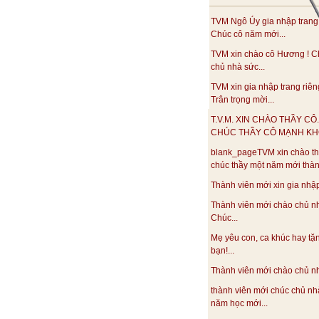
TVM Ngô Úy gia nhập trang
Chúc cô năm mới...
TVM xin chào cô Hương ! C
chủ nhà sức...
TVM xin gia nhập trang riên
Trân trọng mời...
T.V.M. XIN CHÀO THẦY CÔ.
CHÚC THẦY CÔ MẠNH KHO
blank_pageTVM xin chào th
chúc thầy một năm mới thàn
Thành viên mới xin gia nhập.
Thành viên mới chào chủ n
Chúc...
Mẹ yêu con, ca khúc hay tặ
bạn!...
Thành viên mới chào chủ nhà
thành viên mới chúc chủ nh
năm học mới...