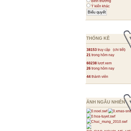
Bình thường
Ý kiến khác
THỐNG KÊ
38153
truy cập (
chi tiết
)
21
trong hôm nay
60238
lượt xem
26
trong hôm nay
44
thành viên
ẢNH NGẪU NHIÊN