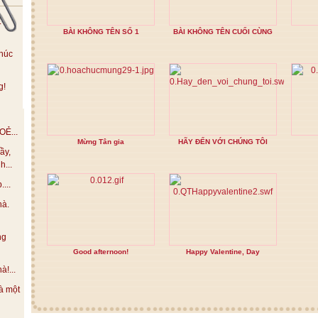
.
BÀI KHÔNG TÊN SỐ 1
BÀI KHÔNG TÊN CUỐI CÙNG
húc
g!
Ẻ...
Mừng Tân gia
HÃY ĐẾN VỚI CHÚNG TÔI
ầy,
h...
...
hà.
ng
Good afternoon!
Happy Valentine, Day
!...
à một