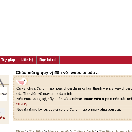
Trợ giúp
Liên hệ
Bạn bè tôi
Chào mừng quý vị đến với website của ...
Quý vị chưa đăng nhập hoặc chưa đăng ký làm thành viên, vì vậy chưa th
của Thư viện về máy tính của mình.
Nếu chưa đăng ký, hãy nhấn vào chữ
ĐK thành viên
ở phía bên trái, h
tại đây
Nếu đã đăng ký rồi, quý vị có thể đăng nhập ở ngay phía bên trái.
iên
Gốc
>
Tư liệu
>
Ngoại ngữ
>
Tiếng Anh
>
Tư liệu tham kh