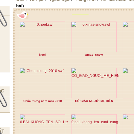
bài)
Noel
xmas_snow
ỌC
Chúc mừng năm mới 2010
CÔ GIÁO NGƯỜI MẸ HIỀN
ẤT