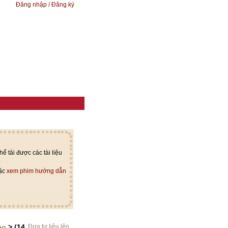
Đăng nhập / Đăng ký
ể tải được các tài liệu
oặc
xem phim hướng dẫn
ảo
> (14
Đưa tư liệu lên