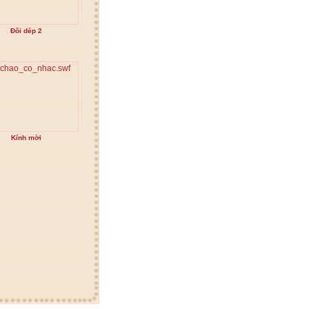
Đôi dép 2
Kính mời