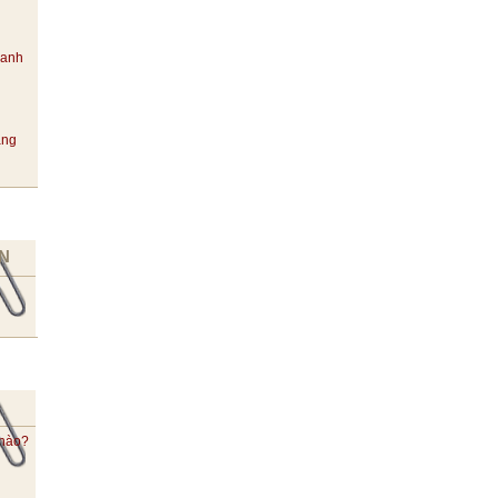
hanh
ang
N
 nào?