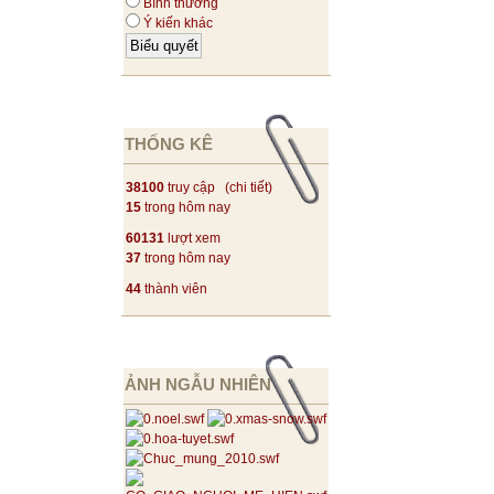
Bình thường
Ý kiến khác
THỐNG KÊ
38100
truy cập (
chi tiết
)
15
trong hôm nay
60131
lượt xem
37
trong hôm nay
44
thành viên
ẢNH NGẪU NHIÊN