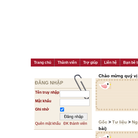
Trang chủ
Thành viên
Trợ giúp
Liên hệ
Bạn bè t
Chào mừng quý vị đ
ĐĂNG NHẬP
Tên truy nhập
Mật khẩu
Ghi nhớ
Gốc
>
Tư liệu
>
Ng
Quên mật khẩu
ĐK thành viên
bài)