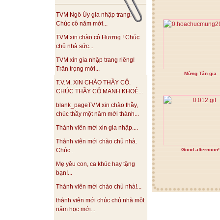
TVM Ngô Úy gia nhập trang.
Chúc cô năm mới...
TVM xin chào cô Hương ! Chúc
chủ nhà sức...
TVM xin gia nhập trang riêng!
Trân trọng mời...
Mừng Tân gia
T.V.M. XIN CHÀO THẦY CÔ.
CHÚC THẦY CÔ MẠNH KHOẺ...
blank_pageTVM xin chào thầy,
chúc thầy một năm mới thành...
Thành viên mới xin gia nhập....
Thành viên mới chào chủ nhà.
Good afternoon!
Chúc...
Mẹ yêu con, ca khúc hay tặng
bạn!...
Thành viên mới chào chủ nhà!...
thành viên mới chúc chủ nhà một
năm học mới...