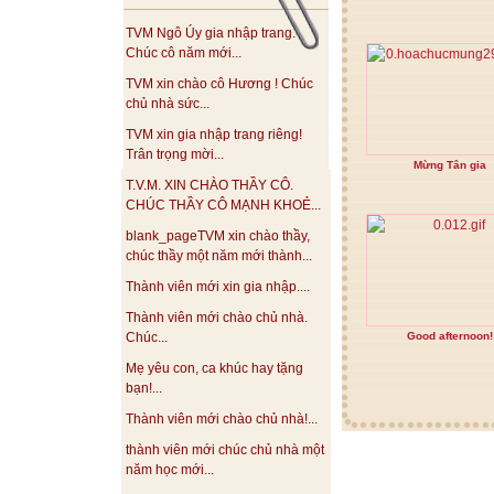
TVM Ngô Úy gia nhập trang.
Chúc cô năm mới...
TVM xin chào cô Hương ! Chúc
chủ nhà sức...
TVM xin gia nhập trang riêng!
Trân trọng mời...
Mừng Tân gia
T.V.M. XIN CHÀO THẦY CÔ.
CHÚC THẦY CÔ MẠNH KHOẺ...
blank_pageTVM xin chào thầy,
chúc thầy một năm mới thành...
Thành viên mới xin gia nhập....
Thành viên mới chào chủ nhà.
Good afternoon!
Chúc...
Mẹ yêu con, ca khúc hay tặng
bạn!...
Thành viên mới chào chủ nhà!...
thành viên mới chúc chủ nhà một
năm học mới...