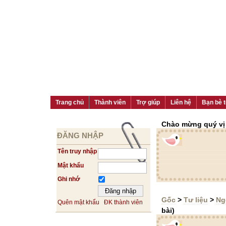
Trang chủ
Thành viên
Trợ giúp
Liên hệ
Bạn bè t
Chào mừng quý vị đ
ĐĂNG NHẬP
Tên truy nhập
Mật khẩu
Ghi nhớ
Gốc
>
Tư liệu
>
Ng
Quên mật khẩu
ĐK thành viên
bài)