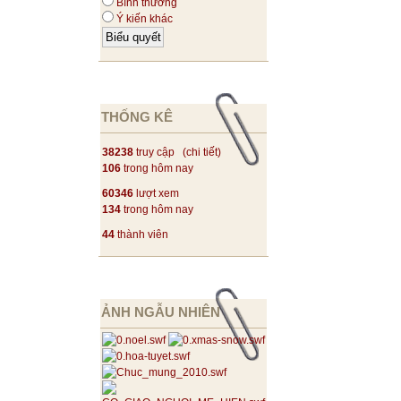
Bình thường
Ý kiến khác
THỐNG KÊ
38238
truy cập (
chi tiết
)
106
trong hôm nay
60346
lượt xem
134
trong hôm nay
44
thành viên
ẢNH NGẪU NHIÊN