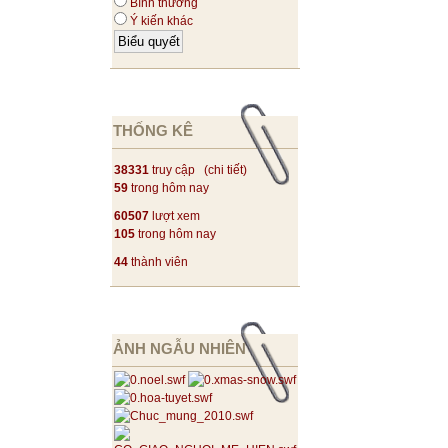
Bình thường
Ý kiến khác
THỐNG KÊ
38331
truy cập (
chi tiết
)
59
trong hôm nay
60507
lượt xem
105
trong hôm nay
44
thành viên
ẢNH NGẪU NHIÊN