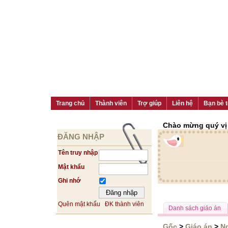
Trang chủ
Thành viên
Trợ giúp
Liên hệ
Bạn bè t
Chào mừng quý vị đ
ĐĂNG NHẬP
Tên truy nhập
Mật khẩu
Ghi nhớ
Quên mật khẩu
ĐK thành viên
Danh sách giáo án
Gốc
>
Giáo án
>
N