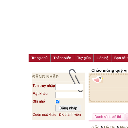
Trang chủ
Thành viên
Trợ giúp
Liên hệ
Bạn bè t
Chào mừng quý vị đ
ĐĂNG NHẬP
Tên truy nhập
Mật khẩu
Ghi nhớ
Quên mật khẩu
ĐK thành viên
Danh sách đề thi
Gốc
>
Đề thi
>
Ngo