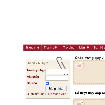
Trang chủ
Thành viên
Trợ giúp
Liên hệ
Bạn bè t
Chào mừng quý vị đ
ĐĂNG NHẬP
Tên truy nhập
Mật khẩu
Ghi nhớ
Số lượt truy cập
Quên mật khẩu
ĐK thành viên