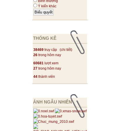
Bình thường
Ý kiến khác
THỐNG KÊ
38469
truy cập (
chi tiết
)
26
trong hôm nay
60681
lượt xem
27
trong hôm nay
44
thành viên
ẢNH NGẪU NHIÊN